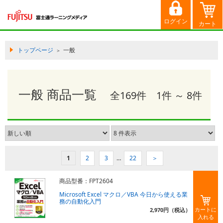
トップページ
一般
＞
一般
商品一覧
全169件 1件 ～ 8件
1
2
3
…
22
＞
商品型番：FPT2604
Microsoft Excel マクロ／VBA 今日から使える業
務の自動化入門
カートに
2,970円（税込）
入れる