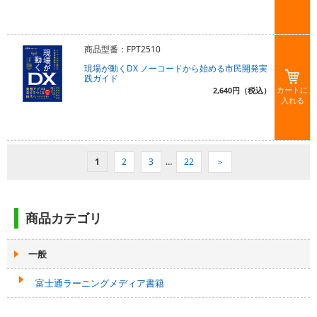
商品型番：FPT2510
現場が動くDX ノーコードから始める市民開発実
践ガイド
カートに
2,640円（税込）
入れる
1
2
3
…
22
＞
商品カテゴリ
一般
富士通ラーニングメディア書籍